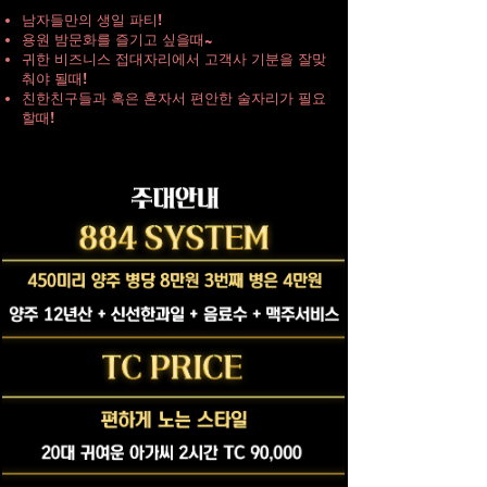
남자들만의 생일 파티!
용원 밤문화를 즐기고 싶을때~
귀한
비즈니스
접대자리에서 고객사 기분을 잘맞
춰야 될때!
친한친구들과 혹은 혼자서 편안한 술자리가 필요
할때​!