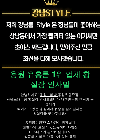
용원 유흥룸 1위 업체 황
실장 인사말
안녕하세요!
용원노래방
용원유흥주점
용원노래주점 황실장 인사드립니다 대한민국의 경남의 중
심지가
되어가고 있는 용원에서 유흥을 즐기실때는
황실장을 찾아주세요~
용원룸이란??
술
한잔이 생각날때
편안하게 오실수 있는곳이며 사업상
비즈니스가 필요하실때에도
성공의 자리로 ​만들수가 있는 용원