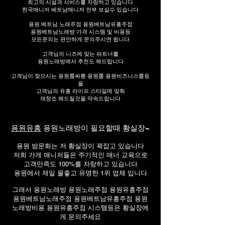
최고의 시설과 서비스를 자랑하고 있습니다
한국매니저 베트남매니저 전부 보실수 있습니다
용원 베트남 노래주점 용원베트남유흥주점
용원베트남노래방 가격 시스템 및 비용등
모든문의는 편안하게 문의주시면 됩니다
고객님의 니즈에 맞는 파트너를
용원노래방에서 추천도 해드립니다
고객님이 찾으시는 용원룸싸롱 용원룸 용원비즈니스룸등
을
고객님의 유흥 라이프 스타일메 맞춰
재창조 해드릴것을 약속드립니다
용원유흥
용원노래방이 필요할때
황실장
~
용원 밤문화는 저
황실장이
꽉잡고 있습니다
저희 가게 매니저들은 주기적인 매너 교육으로
고객만족도 100%를 자랑하고 있습니다
용원에서 제일 물좋고 유명한 1위 업체 입니다
그래서 용원노래방 용원노래주점 용원유흥주점
용원베트남노래주점 용원베트남유흥주점 용원
노래방비용 용원유흥주점 시스템등은 황실장에
게 문의주세요