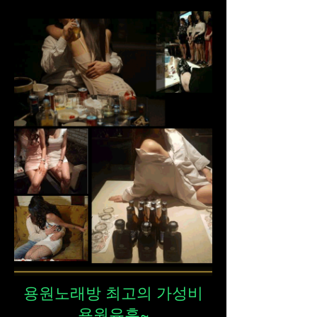
​용원노래방 최고의 가성비
용원유흥~